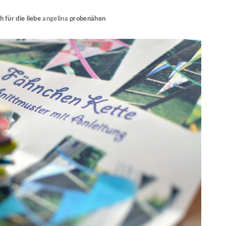
h für die liebe
angelina
probenähen