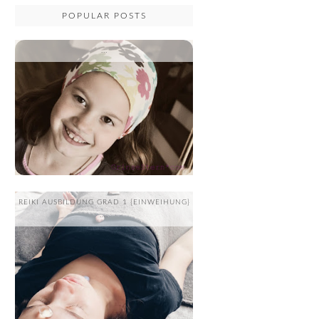
POPULAR POSTS
...
REIKI AUSBILDUNG GRAD 1 {EINWEIHUNG}
....