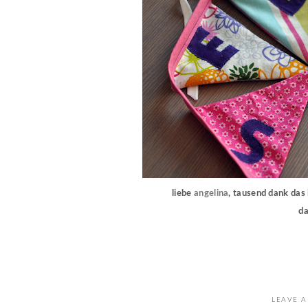
liebe
angelina
, tausend dank das 
da
LEAVE A