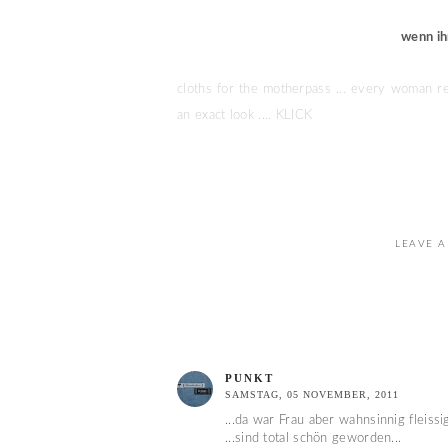
wenn ih
cloths for the motherpass ... every woman re
an exact look ....
KLICK
LEAVE A
PUNKT
SAMSTAG, 05 NOVEMBER, 2011
...da war Frau aber wahnsinnig fleissig
...sind total schön geworden...