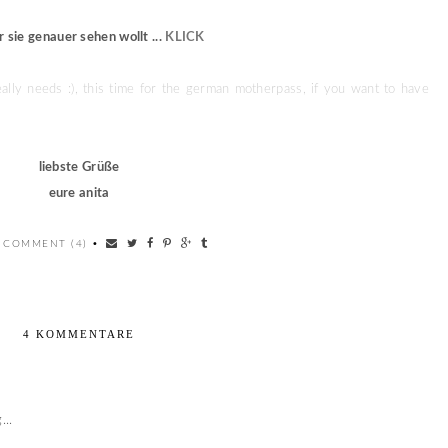
r sie genauer sehen wollt ...
KLICK
ally needs :), this time for the german motherpass, if you want to have
liebste Grüße
eure anita
 COMMENT (4)
•
4 KOMMENTARE
...