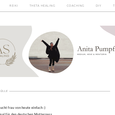
REIKI
THETA HEALING
COACHING
DIY
T
HÜLLE
.
ucht frau von heute einfach :)
mal für den deutschen Mutterpass