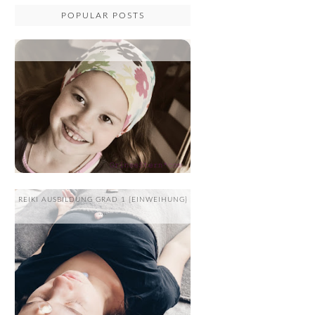
POPULAR POSTS
...
REIKI AUSBILDUNG GRAD 1 {EINWEIHUNG}
....