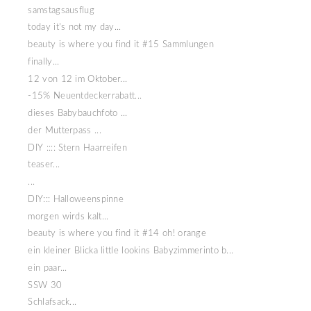
samstagsausflug
today it's not my day...
beauty is where you find it #15 Sammlungen
finally...
12 von 12 im Oktober...
-15% Neuentdeckerrabatt...
dieses Babybauchfoto ...
der Mutterpass ...
DIY :::: Stern Haarreifen
teaser...
...
DIY::: Halloweenspinne
morgen wirds kalt...
beauty is where you find it #14 oh! orange
ein kleiner Blicka little lookins Babyzimmerinto b...
ein paar...
SSW 30
Schlafsack...