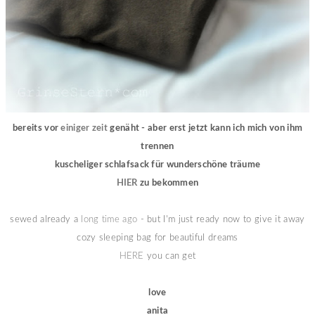
bereits vor
einiger zeit
genäht - aber erst jetzt kann ich mich von ihm
trennen
kuscheliger schlafsack für wunderschöne träume
HIER
zu bekommen
sewed already a
long time ago
- but I'm just ready now to give it away
cozy
sleeping bag
for beautiful
dreams
HERE
you can get
love
anita