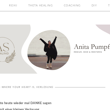
REIKI
THETA HEALING
COACHING
DIY
T
S WHERE YOUR HEART IS
,
VERLOSUNG
hte heute wieder mal DANKE sagen
mit einer kleinen Verlosung