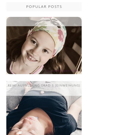
POPULAR POSTS
...
REIKI AUSBILDUNG GRAD 1 {EINWEIHUNG}
....