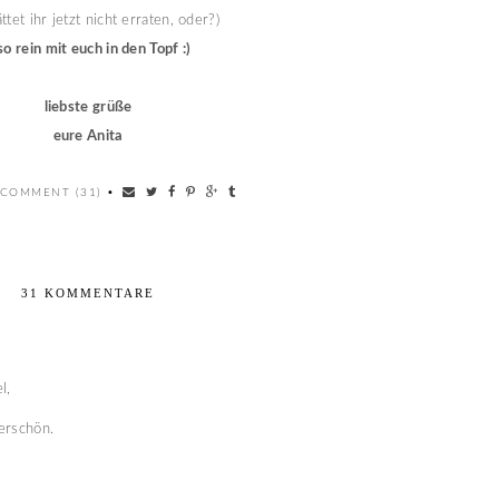
ttet ihr jetzt nicht erraten, oder?)
so rein mit euch in den Topf :)
liebste grüße
eure Anita
 COMMENT (31)
•
31 KOMMENTARE
l,
erschön.