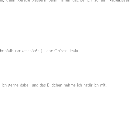
en, denn gerade gestern beim nähen dachte ich so ein Nadelkissen
benfalls dankeschön! :-) Liebe Grüsse, lealu
n ich gerne dabei, und das Bildchen nehme ich natürlich mit!