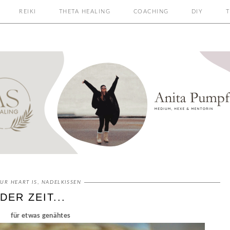
REIKI
THETA HEALING
COACHING
DIY
T
UR HEART IS
,
NADELKISSEN
ER ZEIT...
für etwas genähtes