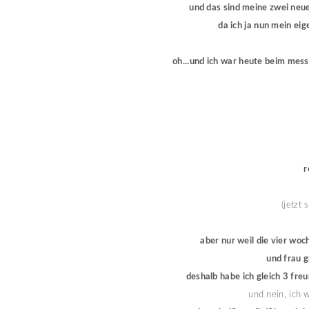
und das sind meine zwei neue
da ich ja nun mein ei
oh...und ich war heute beim mess
r
(jetzt 
aber nur weil die vier wo
und frau 
deshalb habe ich gleich 3 fre
und nein, ich 