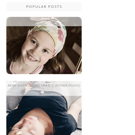
POPULAR POSTS
...
REIKI AUSBILDUNG GRAD 1 {EINWEIHUNG}
....