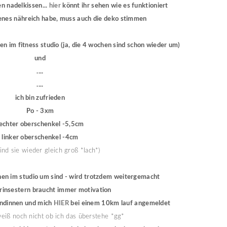
n nadelkissen...
hier
könnt ihr sehen wie es funktioniert
genes nähreich habe, muss auch die deko stimmen
en im fitness studio (ja, die 4 wochen sind schon wieder um)
und
....
....
ich bin zufrieden
Po - 3xm
echter oberschenkel -5,5cm
linker oberschenkel -4cm
sind sie wieder gleich groß *lach*)
chen im studio um sind - wird trotzdem weitergemacht
grinsestern braucht immer motivation
undinnen und mich
HIER
bei einem 10km lauf angemeldet
weiß noch nicht ob ich das überstehe *gg*