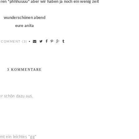
nieren *phhhuuuu* aber wir haben ja noch ein wenig zeit
wunderschönen abend
eure anita
 COMMENT (3)
•
3 KOMMENTARE
r schön dazu aus.
mmt ein leichtes *gg*