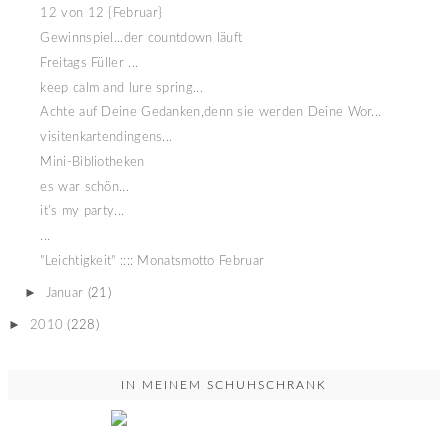
12 von 12 {Februar}
Gewinnspiel...der countdown läuft
Freitags Füller ...
keep calm and lure spring...
Achte auf Deine Gedanken,denn sie werden Deine Wor...
visitenkartendingens...
Mini-Bibliotheken
es war schön...
it's my party...
...
"Leichtigkeit" :::: Monatsmotto Februar
►
Januar
(21)
►
2010
(228)
IN MEINEM SCHUHSCHRANK