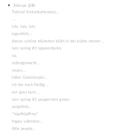
▼
Februar
(28)
Tutorial Visitenkartenetui...
....
lulu, lulu, lulu
eigentlich...
dieses schöne blümchen blüht in der küche meiner ...
lure spring #3 lagunentürkis
na,
selbstgemacht...
neues....
tolles Gewinnspiel...
ich bin noch fleißig ...
nur ganz kurz....
lure spring #2 peppermint green
ausgelost...
*hüpfhüpffreu*
happy valentine...
little people...