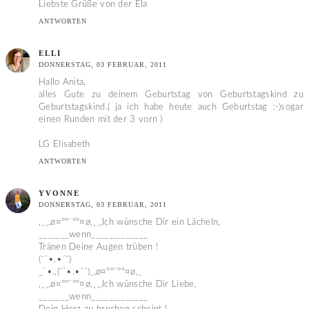
Liebste Grüße von der Ela
ANTWORTEN
ELLI
DONNERSTAG, 03 FEBRUAR, 2011
Hallo Anita,
alles Gute zu deinem Geburtstag von Geburtstagskind zu
Geburtstagskind.( ja ich habe heute auch Geburtstag :-)sogar
einen Runden mit der 3 vorn )
LG Elisabeth
ANTWORTEN
YVONNE
DONNERSTAG, 03 FEBRUAR, 2011
,¸¸,ø¤º°`°º¤ø,¸¸,Ich wünsche Dir ein Lächeln,
_______wenn_____________
Tränen Deine Augen trüben !
(¯`•.•´¯)
_`•.,(¯`•.•´¯)¸,ø¤º°`°º¤ø,¸
,¸¸,ø¤º°`°º¤ø,¸¸,Ich wünsche Dir Liebe,
_______wenn_____________