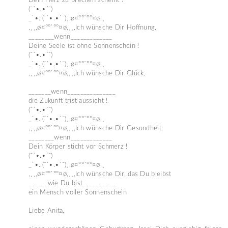
Dein Herz zu brechen scheint !
(¯`•.•´¯)
_`•.,(¯`•.•´¯)¸,ø¤º°`°º¤ø,¸
,¸¸,ø¤º°`°º¤ø,¸¸,Ich wünsche Dir Hoffnung,
________wenn_____________
Deine Seele ist ohne Sonnenschein !
(¯`•.•´¯)
_`•.,(¯`•.•´¯)¸,ø¤º°`°º¤ø,¸
,¸¸,ø¤º°`°º¤ø,¸¸,Ich wünsche Dir Glück,
_______wenn_______________
die Zukunft trist aussieht !
(¯`•.•´¯)
_`•.,(¯`•.•´¯)¸,ø¤º°`°º¤ø,¸
,¸¸,ø¤º°`°º¤ø,¸¸,Ich wünsche Dir Gesundheit,
________wenn_____________
Dein Körper sticht vor Schmerz !
(¯`•.•´¯)
_`•.,(¯`•.•´¯)¸,ø¤º°`°º¤ø,¸
,¸¸,ø¤º°`°º¤ø,¸¸,Ich wünsche Dir, das Du bleibst
______wie Du bist___________
ein Mensch voller Sonnenschein
Liebe Anita,