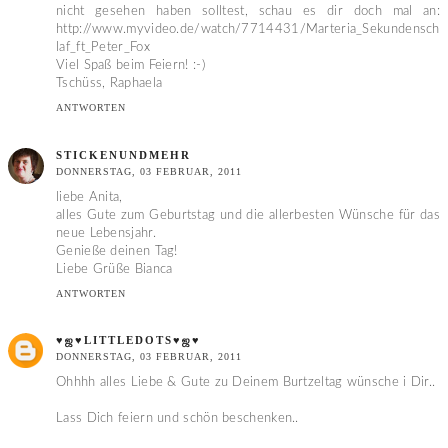
nicht gesehen haben solltest, schau es dir doch mal an:
http://www.myvideo.de/watch/7714431/Marteria_Sekundensch
laf_ft_Peter_Fox
Viel Spaß beim Feiern! :-)
Tschüss, Raphaela
ANTWORTEN
STICKENUNDMEHR
DONNERSTAG, 03 FEBRUAR, 2011
liebe Anita,
alles Gute zum Geburtstag und die allerbesten Wünsche für das
neue Lebensjahr.
Genieße deinen Tag!
Liebe Grüße Bianca
ANTWORTEN
♥ஜ♥LITTLEDOTS♥ஜ♥
DONNERSTAG, 03 FEBRUAR, 2011
Ohhhh alles Liebe & Gute zu Deinem Burtzeltag wünsche i Dir..
Lass Dich feiern und schön beschenken..