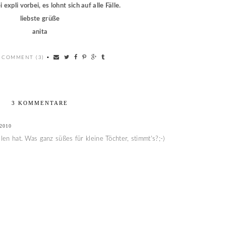
 expli vorbei, es lohnt sich auf alle Fälle.
liebste grüße
anita
 COMMENT (3)
•
3 KOMMENTARE
2010
llen hat. Was ganz süßes für kleine Töchter, stimmt's?;-)