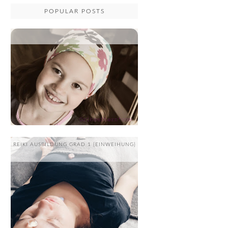
POPULAR POSTS
...
REIKI AUSBILDUNG GRAD 1 {EINWEIHUNG}
....