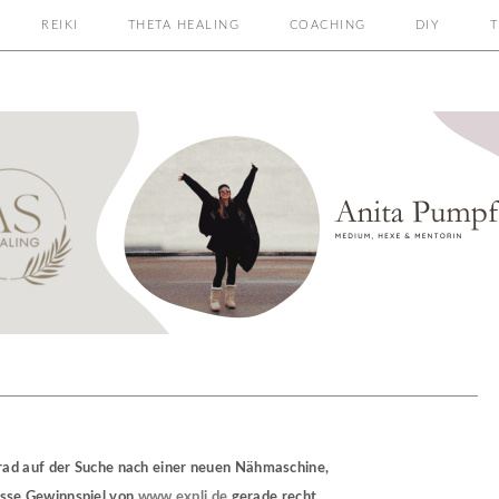
REIKI
THETA HEALING
COACHING
DIY
T
n grad auf der Suche nach einer neuen Nähmaschine,
asse Gewinnspiel von
www.expli.de
gerade recht.