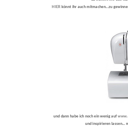
HIER
könnt ihr auch mitmachen...zu gewinnen 
und dann habe ich noch ein wenig auf
www.e
und inspirieren lassen...