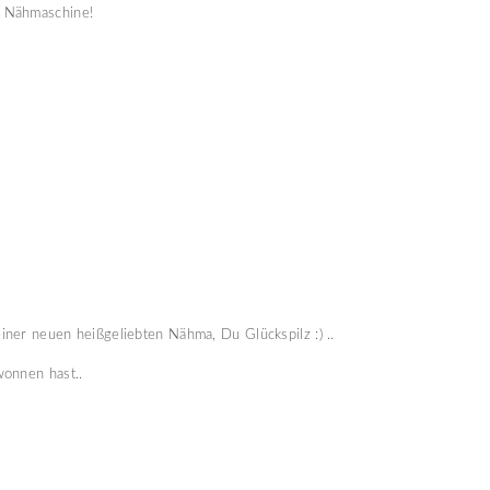
 Nähmaschine!
ner neuen heißgeliebten Nähma, Du Glückspilz :) ..
wonnen hast..