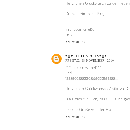
Herzlichen Glückwusch zu der neuen
Du hast ein tolles Blog!
mit lieben Grüßen
Lena
ANTWORTEN
♥ஜ♥LITTLEDOTS♥ஜ♥
FREITAG, 05 NOVEMBER, 2010
***Trommelwirbel***
und
taaadddaaadddaaaadddaaaaaa...
Herzlichen Glückwunsch Anita, zu Dei
Freu mich für Dich, dass Du auch ge
Liebste Grüße von der Ela
ANTWORTEN