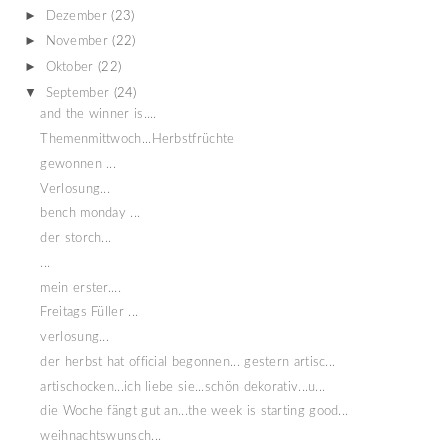
►
Dezember
(23)
►
November
(22)
►
Oktober
(22)
▼
September
(24)
and the winner is....
Themenmittwoch...Herbstfrüchte
gewonnen ...
Verlosung...
bench monday ...
der storch...
...
mein erster....
Freitags Füller ...
verlosung...
der herbst hat official begonnen... gestern artisc...
artischocken...ich liebe sie...schön dekorativ...u...
die Woche fängt gut an...the week is starting good...
weihnachtswunsch...