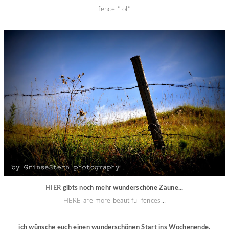
fence *lol*
HIER
gibts noch mehr wunderschöne Zäune...
HERE
are more beautiful fences...
ich wünsche euch einen wunderschönen Start ins Wochenende.