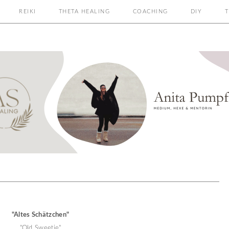
REIKI
THETA HEALING
COACHING
DIY
T
"Altes Schätzchen"
"Old Sweetie"