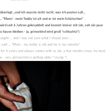
überlegt...und ich wusste nicht recht, was ich posten soll...
. "Mami - mein Teddy ist alt und er ist mein Schätzchen"
Er wird seit 6 Jahren geknuddelt und kommt immer mit (ok, seit ein paar
u hause bleiben - ja, grinsekind wird groß *schluchtz*)
ought ... and I was not sure what I should post ...
 said ... "Mom - my teddy is old and he is my sweetie"
ed for 6 years and always comes with us (ok, a few months since, he must
 - yes, grinsechild is getting older *crying *)