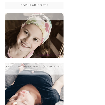
POPULAR POSTS
...
REIKI AUSBILDUNG GRAD 1 {EINWEIHUNG}
....