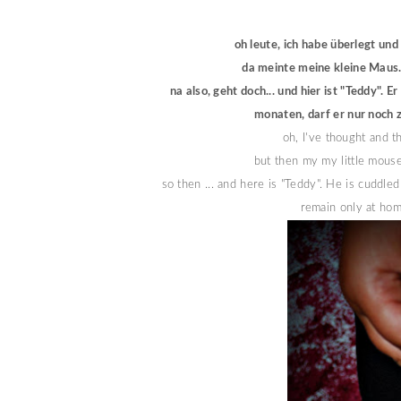
oh leute, ich habe überlegt und 
da meinte meine kleine Maus..
na also, geht doch... und hier ist "Teddy". 
monaten, darf er nur noch z
oh, I've thought and th
but then my my little mouse
so then ... and here is "Teddy". He is cuddl
remain only at home