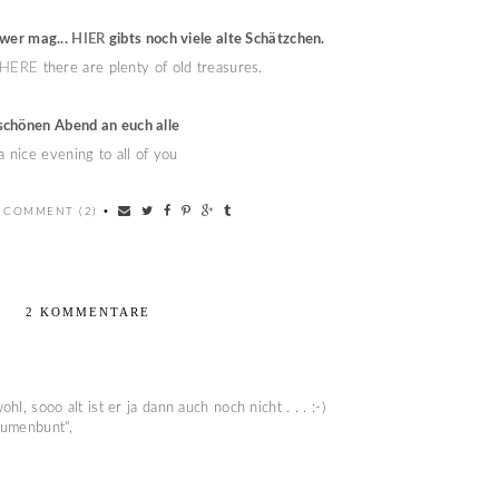
lwer mag...
HIER
gibts noch viele alte Schätzchen.
HERE
there are plenty of old treasures.
schönen Abend an euch alle
a nice evening to all of you
 COMMENT (2)
•
2 KOMMENTARE
l, sooo alt ist er ja dann auch noch nicht . . . :-)
lumenbunt",