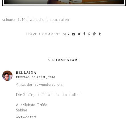
schönen 1. Mai wünsche ich euch allen
LEAVE A COMMENT (5)
•
5 KOMMENTARE
BELLAINA
FREITAG, 30 APRIL, 2010
Anita, der ist wunderschön!
Die Stoffe, die Details da stimmt alles!
Allerliebste Grüße
Sabine
ANTWORTEN