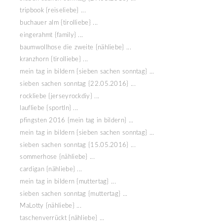
tripbook {reiseliebe} ...
buchauer alm {tirolliebe} ...
eingerahmt {family} ...
baumwollhose die zweite {nähliebe} ...
kranzhorn {tirolliebe} ...
mein tag in bildern {sieben sachen sonntag} ...
sieben sachen sonntag {22.05.2016} ...
rockliebe {jerseyrockdiy} ...
laufliebe {sportln} ...
pfingsten 2016 {mein tag in bildern} ...
mein tag in bildern {sieben sachen sonntag} ...
sieben sachen sonntag {15.05.2016} ...
sommerhose {nähliebe} ...
cardigan {nähliebe} ...
mein tag in bildern {muttertag} ...
sieben sachen sonntag {muttertag} ...
MaLotty {nähliebe} ...
taschenverrückt {nähliebe} ...