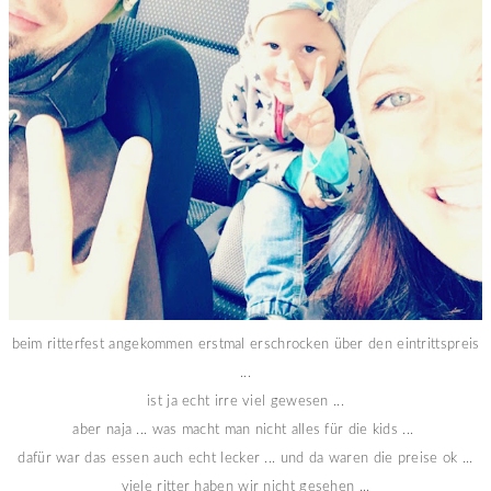
beim ritterfest angekommen erstmal erschrocken über den eintrittspreis
...
ist ja echt irre viel gewesen ...
aber naja ... was macht man nicht alles für die kids ...
dafür war das essen auch echt lecker ... und da waren die preise ok ...
viele ritter haben wir nicht gesehen ...