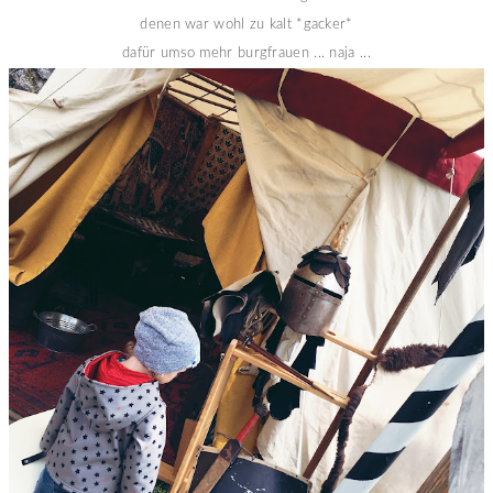
denen war wohl zu kalt *gacker*
dafür umso mehr burgfrauen ... naja ...