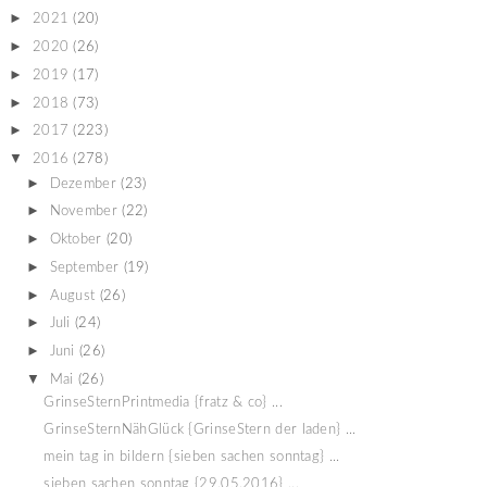
►
2021
(20)
►
2020
(26)
►
2019
(17)
►
2018
(73)
►
2017
(223)
▼
2016
(278)
►
Dezember
(23)
►
November
(22)
►
Oktober
(20)
►
September
(19)
►
August
(26)
►
Juli
(24)
►
Juni
(26)
▼
Mai
(26)
GrinseSternPrintmedia {fratz & co} ...
GrinseSternNähGlück {GrinseStern der laden} ...
mein tag in bildern {sieben sachen sonntag} ...
sieben sachen sonntag {29.05.2016} ...