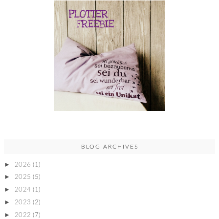
BLOG ARCHIVES
►
2026
(1)
►
2025
(5)
►
2024
(1)
►
2023
(2)
►
2022
(7)