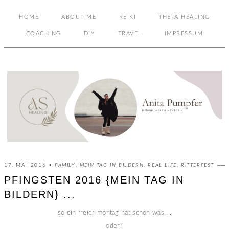
HOME
ABOUT ME
REIKI
THETA HEALING
COACHING
DIY
TRAVEL
IMPRESSUM
17. MAI 2016 •
FAMILY
,
MEIN TAG IN BILDERN
,
REAL LIFE
,
RITTERFEST
PFINGSTEN 2016 {MEIN TAG IN
BILDERN} ...
so ein freier montag hat schon was ...
oder?