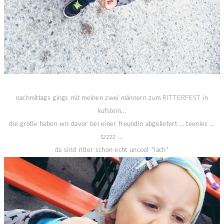
nachmittags gings mit meinen zwei männern zum
RITTERFEST
in
kufstein...
die große haben wir davor bei einer freundin abgeliefert ... teenies ...
tzzzz ...
da sind ritter schon echt uncool *lach*